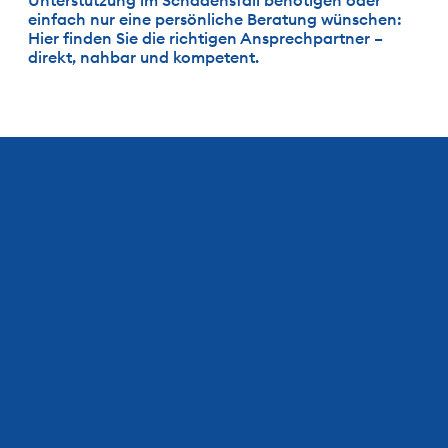
Unterstützung im Schadensfall benötigen oder 
einfach nur eine persönliche Beratung wünschen: 
Hier finden Sie die richtigen Ansprechpartner – 
direkt, nahbar und kompetent.
Geschäftsführer
Andreas Rump
arump@horbach-gmbh.com
0211 - 86411  -18