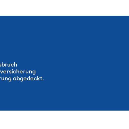
bruch 
versicherung 
erung abgedeckt.